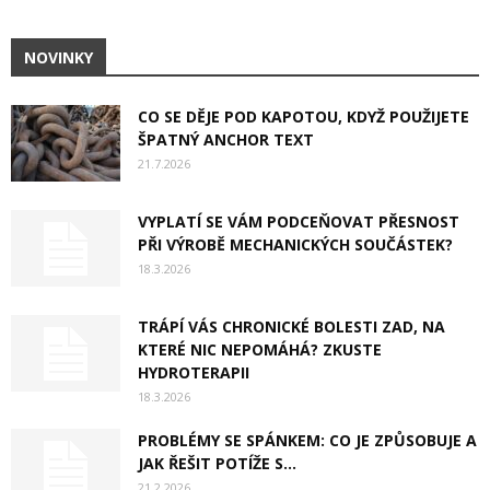
NOVINKY
CO SE DĚJE POD KAPOTOU, KDYŽ POUŽIJETE
ŠPATNÝ ANCHOR TEXT
21.7.2026
VYPLATÍ SE VÁM PODCEŇOVAT PŘESNOST
PŘI VÝROBĚ MECHANICKÝCH SOUČÁSTEK?
18.3.2026
TRÁPÍ VÁS CHRONICKÉ BOLESTI ZAD, NA
KTERÉ NIC NEPOMÁHÁ? ZKUSTE
HYDROTERAPII
18.3.2026
PROBLÉMY SE SPÁNKEM: CO JE ZPŮSOBUJE A
JAK ŘEŠIT POTÍŽE S...
21.2.2026