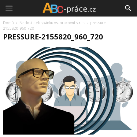
Domů
Nedostatek spánku vs. pracovní stres
pressure-
2155820_960_720
PRESSURE-2155820_960_720